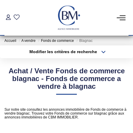
PARTICULIERS
Accueil
A vendre
Fonds de commerce
Blagnac
Achat
Modifier les critères de recherche
Location
Type de transaction
Localisation
Acheter
Localisation
Achat / Vente Fonds de commerce
Type de bien
COMMERCES ET BUREAUX
Sélectionnez...
Surface min
blagnac - Fonds de commerce a
vendre à blagnac
Commerces Et Entreprises
Plus de critères
Budget max
Location Locaux Professionnels
Créer une alerte
Sur notre site consultez les annonces immobilière de Fonds de commerce à
vendre blagnac. Trouvez votre Fonds de commerce sur blagnac grâce aux
annonces immobilières de CBM IMMOBILIER.
INVESTISSEURS