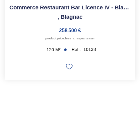
Commerce Restaurant Bar Licence IV - Blagnac Centre-Ville ...
,
Blagnac
258 500 €
product.price.fees_charges.teaser
Réf :
10138
120
M²