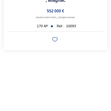
,
Blagnac
552 000 €
product.price.fees_charges.teaser
Réf :
10093
170
M²