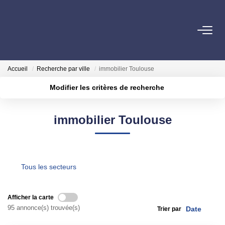
PARTICULIERS
Accueil
Recherche par ville
immobilier Toulouse
Achat
Modifier les critères de recherche
Location
Localisation
Type de transaction
Surface min
immobilier Toulouse
Type de bien
COMMERCES ET BUREAUX
Plus de critères
Budget max
Commerces Et Entreprises
Créer une alerte
Location Locaux Professionnels
Tous les secteurs
INVESTISSEURS
Afficher la carte
95 annonce(s) trouvée(s)
Trier par