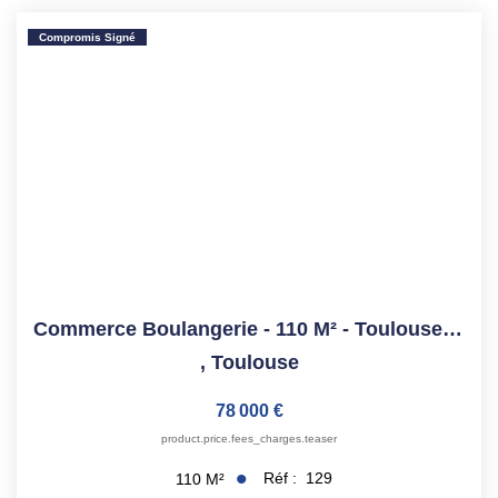
ESTIMATION
Compromis Signé
NOTRE AGENCE
CONTACT
Commerce Boulangerie - 110 M² - Toulouse Centre-Ville
,
Toulouse
78 000 €
product.price.fees_charges.teaser
Réf :
129
110
M²