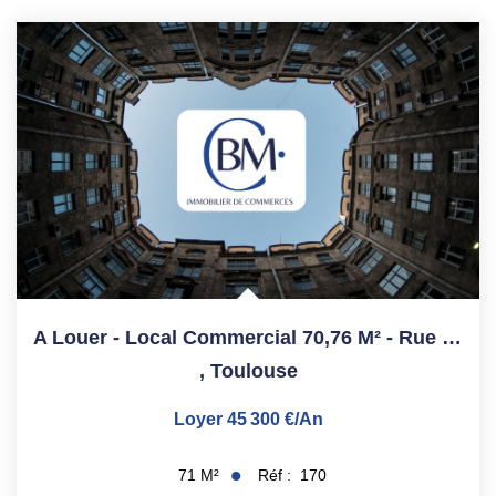
A Louer - Local Commercial 70,76 M² - Rue Des Changes / Rue...
,
Toulouse
Loyer 45 300 €/an
Réf :
170
71
M²