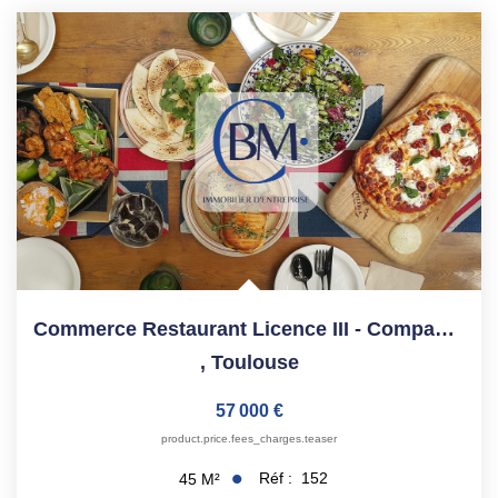
ESTIMATION
NOTRE AGENCE
CONTACT
Commerce Restaurant Licence III - Compans-Caffarelli - 45 M²
,
Toulouse
57 000 €
product.price.fees_charges.teaser
Réf :
152
45
M²