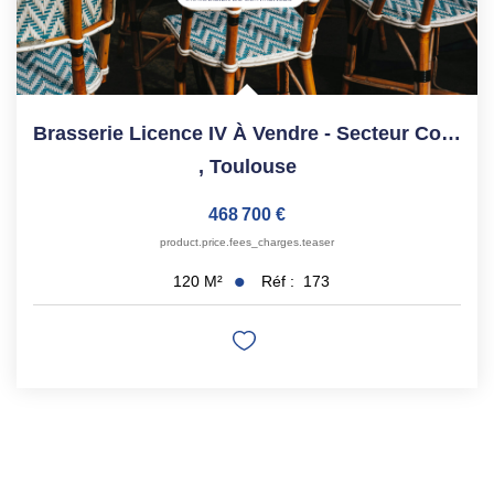
Brasserie Licence IV À Vendre - Secteur Compans Caffarelli...
,
Toulouse
468 700 €
product.price.fees_charges.teaser
Réf :
173
120
M²