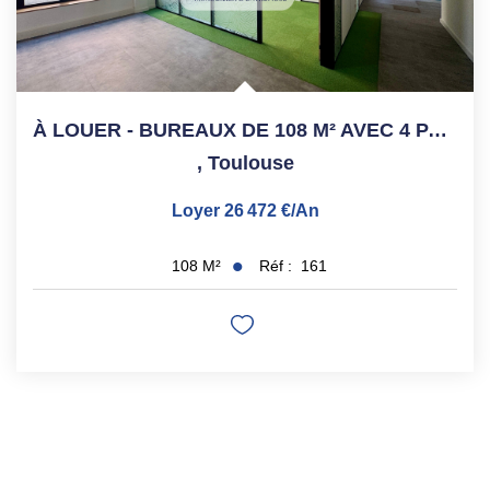
À LOUER - BUREAUX DE 108 M² AVEC 4 PARKINGS - TOULOUSE...
,
Toulouse
Loyer 26 472 €/an
Réf :
161
108
M²