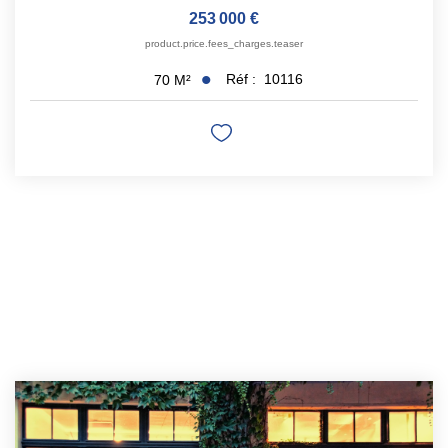
253 000 €
product.price.fees_charges.teaser
Réf :
10116
70
M²