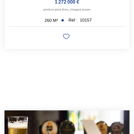
1 272 000 €
product.price.fees_charges.teaser
Réf :
10157
260
M²