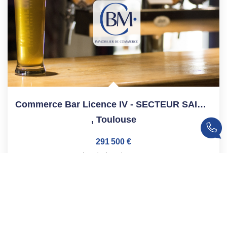
Commerce Bar Licence IV - SECTEUR SAINT PIERRE - 80 M²
,
Toulouse
291 500 €
product.price.fees_charges.teaser
Réf :
158
80
M²