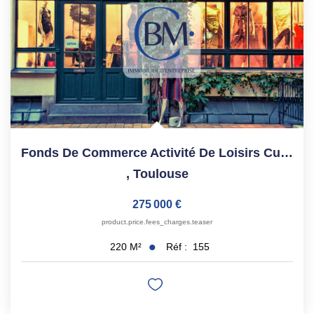
Fonds De Commerce Activité De Loisirs Culinaires - ...
,
Toulouse
275 000 €
product.price.fees_charges.teaser
Réf :
155
220
M²