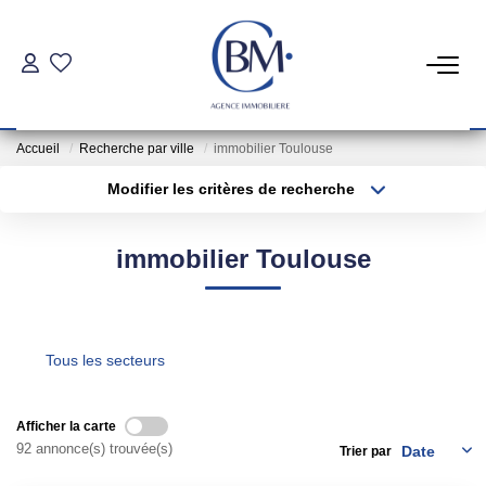
PARTICULIERS
Accueil
Recherche par ville
immobilier Toulouse
Achat
Modifier les critères de recherche
Location
Type de transaction
Localisation
Acheter
Localisation
immobilier Toulouse
Type de bien
COMMERCES ET BUREAUX
Sélectionnez...
Surface min
Commerces Et Entreprises
Plus de critères
Budget max
Tous les secteurs
Location Locaux Professionnels
Créer une alerte
Afficher la carte
INVESTISSEURS
92 annonce(s) trouvée(s)
Trier par