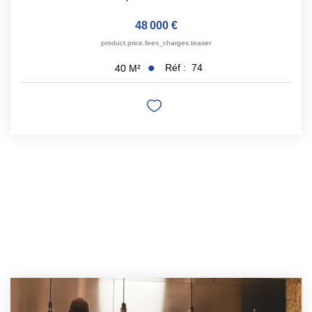
48 000 €
product.price.fees_charges.teaser
Réf :
74
40
M²