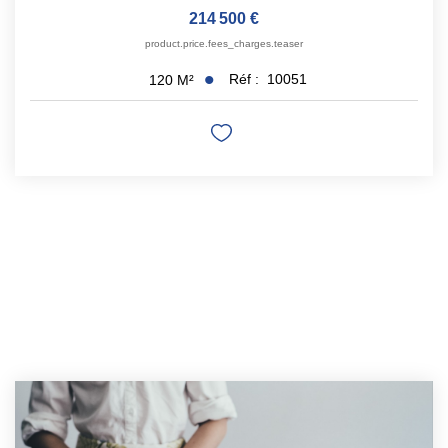
214 500 €
product.price.fees_charges.teaser
Réf :
10051
120
M²