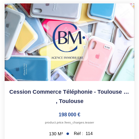
ESTIMATION
NOTRE AGENCE
CONTACT
Cession Commerce Téléphonie - Toulouse Hyper-Centre - 130 M²
,
Toulouse
198 000 €
product.price.fees_charges.teaser
Réf :
114
130
M²