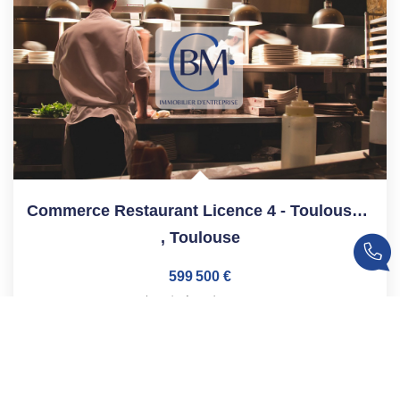
Commerce Restaurant Licence 4 - Toulouse Compans - 185 M²
,
Toulouse
599 500 €
product.price.fees_charges.teaser
Réf :
69
185
M²