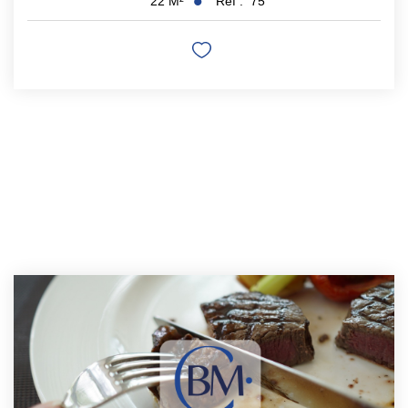
Réf :
75
22
M²