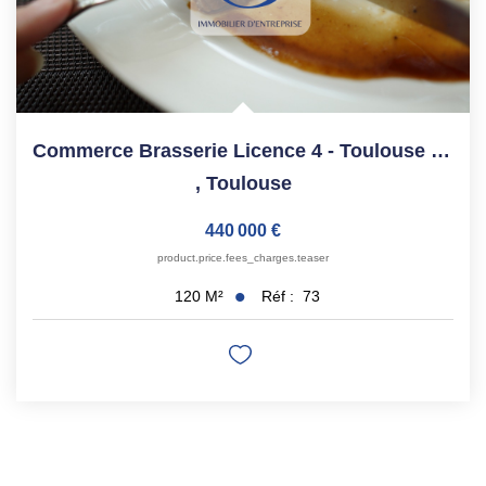
Commerce Brasserie Licence 4 - Toulouse Pont Des...
,
Toulouse
440 000 €
product.price.fees_charges.teaser
Réf :
73
120
M²