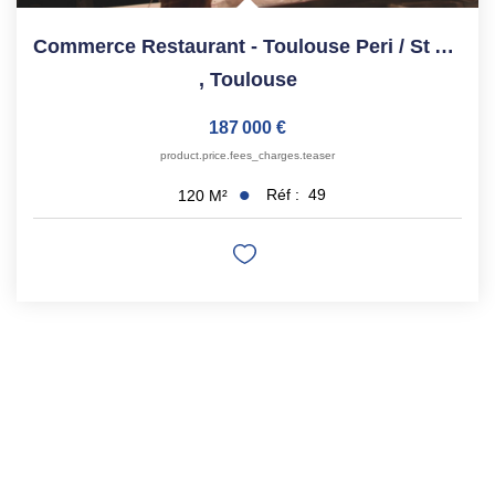
Commerce Restaurant - Toulouse Peri / St Aubin - 120 M²
,
Toulouse
187 000 €
product.price.fees_charges.teaser
Réf :
49
120
M²