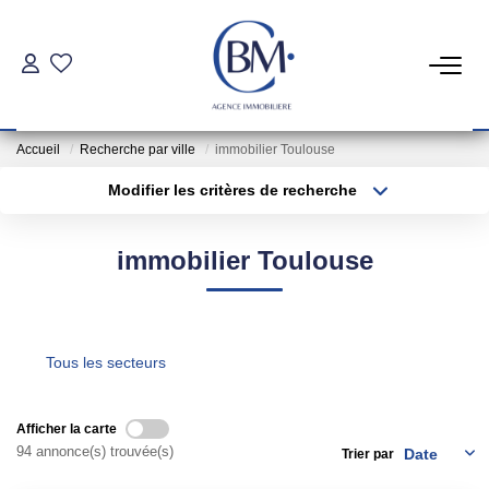
PARTICULIERS
Accueil
Recherche par ville
immobilier Toulouse
Achat
Modifier les critères de recherche
Location
Type de transaction
Localisation
Acheter
Localisation
immobilier Toulouse
Type de bien
COMMERCES ET BUREAUX
Sélectionnez...
Surface min
Commerces Et Entreprises
Plus de critères
Budget max
Tous les secteurs
Location Locaux Professionnels
Créer une alerte
Afficher la carte
INVESTISSEURS
94 annonce(s) trouvée(s)
Trier par