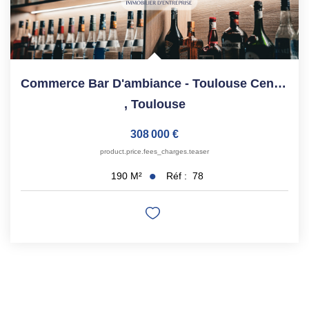
Commerce Bar D'ambiance - Toulouse Centre - 190 M²
,
Toulouse
308 000 €
product.price.fees_charges.teaser
Réf :
78
190
M²