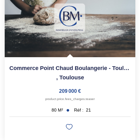
Commerce Point Chaud Boulangerie - Toulouse Hyper Centre -...
,
Toulouse
209 000 €
product.price.fees_charges.teaser
Réf :
21
80
M²