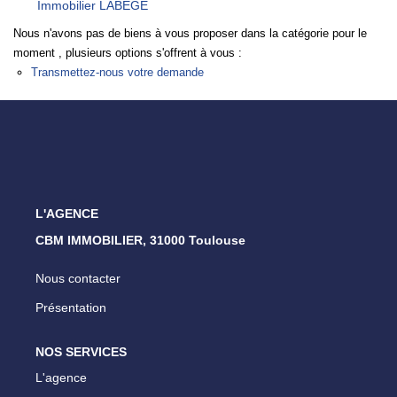
Immobilier LABEGE
ESTIMATION
Nous n'avons pas de biens à vous proposer dans la catégorie pour le
moment , plusieurs options s'offrent à vous :
NOTRE AGENCE
Transmettez-nous votre demande
CONTACT
L'AGENCE
CBM IMMOBILIER, 31000 Toulouse
Nous contacter
Présentation
NOS SERVICES
L'agence