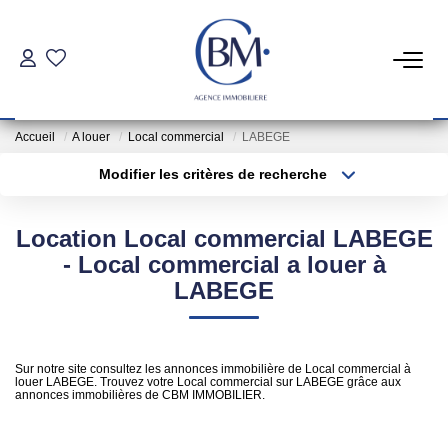
PARTICULIERS
Accueil
A louer
Local commercial
LABEGE
Achat
Modifier les critères de recherche
Location
Type de transaction
Localisation
Acheter
Localisation
Location Local commercial LABEGE
Type de bien
COMMERCES ET BUREAUX
Sélectionnez...
Surface min
- Local commercial a louer à
LABEGE
Commerces Et Entreprises
Plus de critères
Budget max
Location Locaux Professionnels
Créer une alerte
Sur notre site consultez les annonces immobilière de Local commercial à
louer LABEGE. Trouvez votre Local commercial sur LABEGE grâce aux
annonces immobilières de CBM IMMOBILIER.
INVESTISSEURS