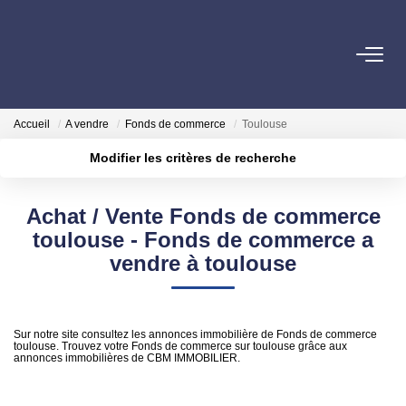
PARTICULIERS
Accueil
A vendre
Fonds de commerce
Toulouse
Achat
Modifier les critères de recherche
Location
Localisation
Type de transaction
Surface min
Achat / Vente Fonds de commerce
Type de bien
COMMERCES ET BUREAUX
toulouse - Fonds de commerce a
Plus de critères
Budget max
vendre à toulouse
Commerces Et Entreprises
Créer une alerte
Location Locaux Professionnels
Sur notre site consultez les annonces immobilière de Fonds de commerce
toulouse. Trouvez votre Fonds de commerce sur toulouse grâce aux
INVESTISSEURS
annonces immobilières de CBM IMMOBILIER.