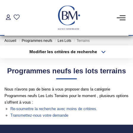
PARTICULIERS
Accueil
Programmes neufs
Les Lots
Terrains
Achat
Modifier les critères de recherche
Location
Type de transaction
Localisation
Acheter
Localisation
Programmes neufs les lots terrains
Type de bien
COMMERCES ET BUREAUX
Sélectionnez...
Surface min
Nous n'avons pas de biens à vous proposer dans la catégorie
Commerces Et Entreprises
Plus de critères
Budget max
Programmes neufs Les Lots Terrains pour le moment , plusieurs options
Location Locaux Professionnels
s'offrent à vous :
Créer une alerte
Re-soumettre la recherche avec moins de critères.
Transmettez-nous votre demande
INVESTISSEURS