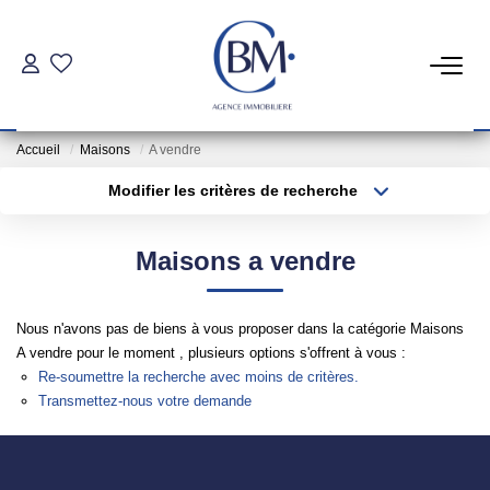
PARTICULIERS
Accueil
Maisons
A vendre
Achat
Modifier les critères de recherche
Location
Type de transaction
Localisation
Acheter
Localisation
Maisons a vendre
Type de bien
COMMERCES ET BUREAUX
Sélectionnez...
Surface min
Nous n'avons pas de biens à vous proposer dans la catégorie Maisons
Commerces Et Entreprises
Plus de critères
Budget max
A vendre pour le moment , plusieurs options s'offrent à vous :
Location Locaux Professionnels
Re-soumettre la recherche avec moins de critères.
Créer une alerte
Transmettez-nous votre demande
INVESTISSEURS