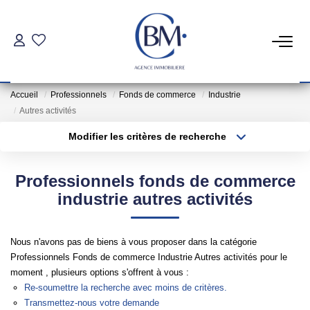
PARTICULIERS
Accueil
Professionnels
Fonds de commerce
Industrie
Achat
Autres activités
Location
Modifier les critères de recherche
Type de transaction
Localisation
Acheter
Localisation
COMMERCES ET BUREAUX
Professionnels fonds de commerce
Type de bien
Sélectionnez...
Surface min
industrie autres activités
Commerces Et Entreprises
Plus de critères
Budget max
Location Locaux Professionnels
Nous n'avons pas de biens à vous proposer dans la catégorie
Professionnels Fonds de commerce Industrie Autres activités pour le
Créer une alerte
moment , plusieurs options s'offrent à vous :
INVESTISSEURS
Re-soumettre la recherche avec moins de critères.
Transmettez-nous votre demande