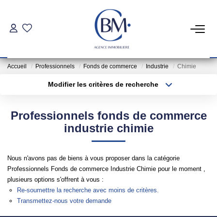
PARTICULIERS
Accueil
Professionnels
Fonds de commerce
Industrie
Chimie
Achat
Modifier les critères de recherche
Location
Type de transaction
Localisation
Acheter
Localisation
Professionnels fonds de commerce
Type de bien
COMMERCES ET BUREAUX
Sélectionnez...
Surface min
industrie chimie
Commerces Et Entreprises
Plus de critères
Budget max
Nous n'avons pas de biens à vous proposer dans la catégorie
Location Locaux Professionnels
Professionnels Fonds de commerce Industrie Chimie pour le moment ,
Créer une alerte
plusieurs options s'offrent à vous :
Re-soumettre la recherche avec moins de critères.
INVESTISSEURS
Transmettez-nous votre demande