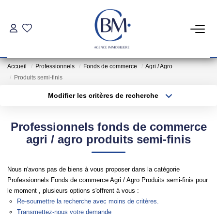
PARTICULIERS
Accueil
Professionnels
Fonds de commerce
Agri / Agro
Achat
Produits semi-finis
Location
Modifier les critères de recherche
Type de transaction
Localisation
Acheter
Localisation
COMMERCES ET BUREAUX
Professionnels fonds de commerce
Type de bien
Sélectionnez...
Surface min
agri / agro produits semi-finis
Commerces Et Entreprises
Plus de critères
Budget max
Location Locaux Professionnels
Nous n'avons pas de biens à vous proposer dans la catégorie
Professionnels Fonds de commerce Agri / Agro Produits semi-finis pour
Créer une alerte
le moment , plusieurs options s'offrent à vous :
INVESTISSEURS
Re-soumettre la recherche avec moins de critères.
Transmettez-nous votre demande