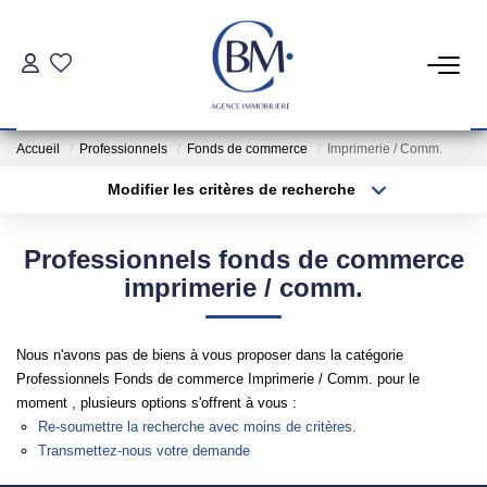
PARTICULIERS
Accueil
Professionnels
Fonds de commerce
Imprimerie / Comm.
Achat
Modifier les critères de recherche
Location
Type de transaction
Localisation
Acheter
Localisation
Professionnels fonds de commerce
Type de bien
COMMERCES ET BUREAUX
Sélectionnez...
Surface min
imprimerie / comm.
Commerces Et Entreprises
Plus de critères
Budget max
Nous n'avons pas de biens à vous proposer dans la catégorie
Location Locaux Professionnels
Professionnels Fonds de commerce Imprimerie / Comm. pour le
Créer une alerte
moment , plusieurs options s'offrent à vous :
Re-soumettre la recherche avec moins de critères.
INVESTISSEURS
Transmettez-nous votre demande