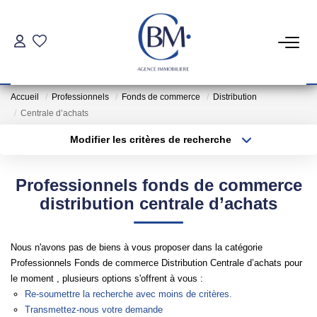
PARTICULIERS
Accueil
Professionnels
Fonds de commerce
Distribution
Achat
Centrale d’achats
Location
Modifier les critères de recherche
Type de transaction
Localisation
Acheter
Localisation
COMMERCES ET BUREAUX
Professionnels fonds de commerce
Type de bien
Sélectionnez...
Surface min
distribution centrale d’achats
Commerces Et Entreprises
Plus de critères
Budget max
Location Locaux Professionnels
Nous n'avons pas de biens à vous proposer dans la catégorie
Professionnels Fonds de commerce Distribution Centrale d’achats pour
Créer une alerte
le moment , plusieurs options s'offrent à vous :
INVESTISSEURS
Re-soumettre la recherche avec moins de critères.
Transmettez-nous votre demande