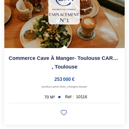
Commerce Cave À Manger- Toulouse CARMES - 70 M²
,
Toulouse
253 000 €
product.price.fees_charges.teaser
Réf :
10116
70
M²