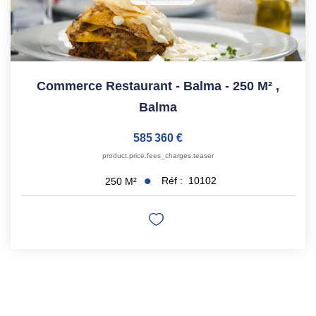
Commerce Restaurant - Balma - 250 M²
,
Balma
585 360 €
product.price.fees_charges.teaser
Réf :
10102
250
M²