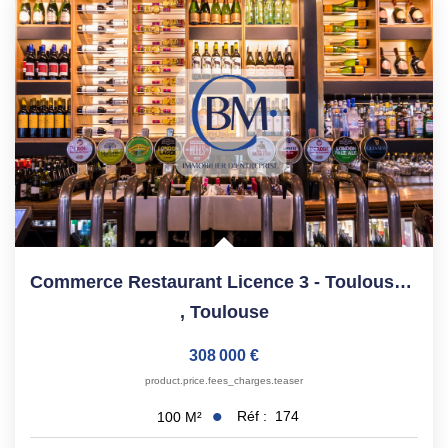
ESTIMATION
NOTRE AGENCE
CONTACT
Commerce Restaurant Licence 3 - Toulouse St Pierre - 100 M2
,
Toulouse
308 000 €
product.price.fees_charges.teaser
Réf :
174
100
M²