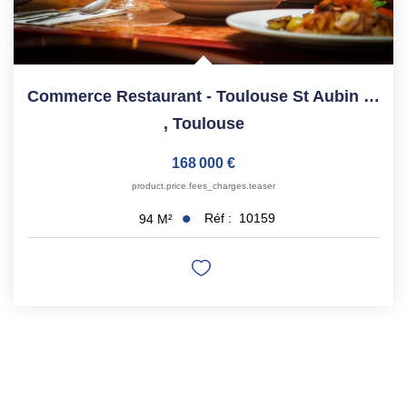
Commerce Restaurant - Toulouse St Aubin - 94 M²
,
Toulouse
168 000 €
product.price.fees_charges.teaser
Réf :
10159
94
M²