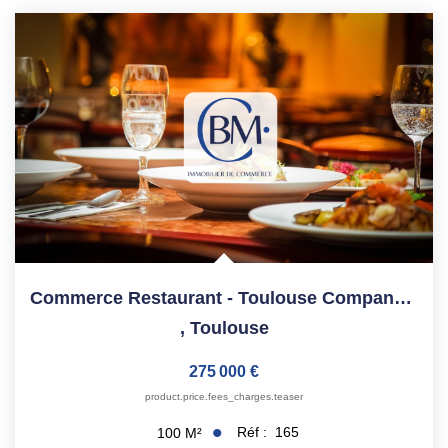
Commerce Restaurant - Toulouse Compans / Amidonniers - 100...
,
Toulouse
275 000 €
product.price.fees_charges.teaser
Réf :
165
100
M²