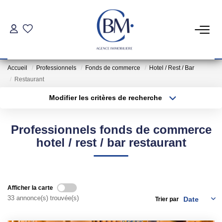
PARTICULIERS
Accueil
Professionnels
Fonds de commerce
Hotel / Rest / Bar
Achat
Restaurant
Location
Modifier les critères de recherche
Type de transaction
Localisation
Acheter
Localisation
COMMERCES ET BUREAUX
Professionnels fonds de commerce
Type de bien
Sélectionnez...
Surface min
hotel / rest / bar restaurant
Commerces Et Entreprises
Plus de critères
Budget max
Location Locaux Professionnels
Créer une alerte
Afficher la carte
33 annonce(s) trouvée(s)
Trier par
INVESTISSEURS