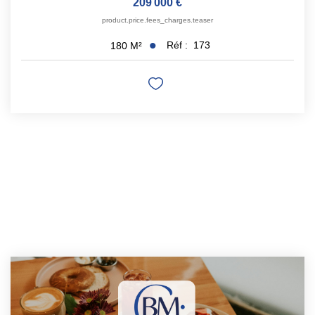
209 000 €
product.price.fees_charges.teaser
Réf :
173
180
M²