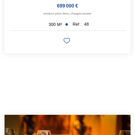
699 000 €
product.price.fees_charges.teaser
Réf :
48
300
M²