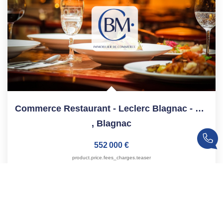
Commerce Restaurant - Leclerc Blagnac - 250 M²
,
Blagnac
552 000 €
product.price.fees_charges.teaser
Réf :
10093
170
M²