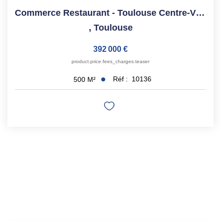
Commerce Restaurant - Toulouse Centre-Ville - 500 M²
,
Toulouse
392 000 €
product.price.fees_charges.teaser
Réf :
10136
500
M²