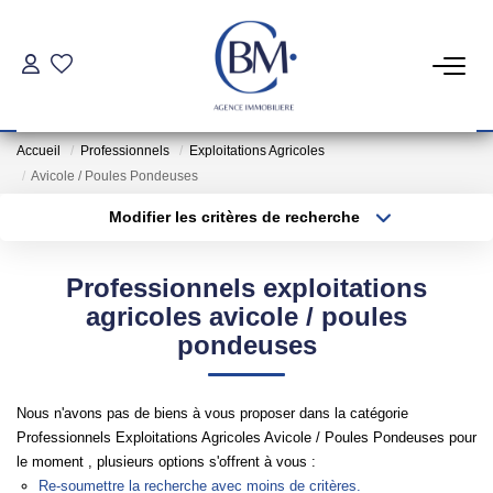
PARTICULIERS
Accueil
Professionnels
Exploitations Agricoles
Achat
Avicole / Poules Pondeuses
Location
Modifier les critères de recherche
Type de transaction
Localisation
Acheter
Localisation
COMMERCES ET BUREAUX
Professionnels exploitations
Type de bien
Sélectionnez...
Surface min
agricoles avicole / poules
Commerces Et Entreprises
pondeuses
Plus de critères
Budget max
Location Locaux Professionnels
Nous n'avons pas de biens à vous proposer dans la catégorie
Créer une alerte
Professionnels Exploitations Agricoles Avicole / Poules Pondeuses pour
INVESTISSEURS
le moment , plusieurs options s'offrent à vous :
Re-soumettre la recherche avec moins de critères.