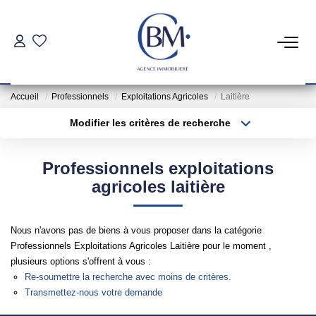
PARTICULIERS
Accueil
Professionnels
Exploitations Agricoles
Laitière
Achat
Modifier les critères de recherche
Location
Type de transaction
Localisation
Acheter
Localisation
Professionnels exploitations
Type de bien
COMMERCES ET BUREAUX
Sélectionnez...
Surface min
agricoles laitière
Commerces Et Entreprises
Plus de critères
Budget max
Nous n'avons pas de biens à vous proposer dans la catégorie
Location Locaux Professionnels
Professionnels Exploitations Agricoles Laitière pour le moment ,
Créer une alerte
plusieurs options s'offrent à vous :
Re-soumettre la recherche avec moins de critères.
INVESTISSEURS
Transmettez-nous votre demande