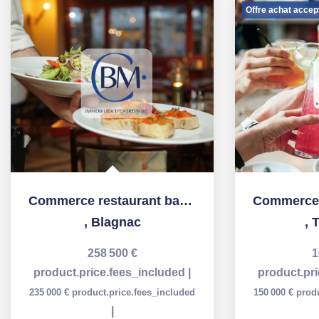
Offre achat acceptée
Commerce restaurant bar Licence IV - Blagnac centre-ville ...
,
Blagnac
,
Toulo
258 500 €
165 000
product.price.fees_included
|
product.price.fe
35 000 €
product.price.fees_included
150 000 €
product.pric
|
|