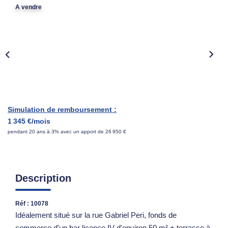
A vendre
ESTIMATION
NOTRE AGENCE
CONTACT
Simulation de remboursement :
1 345 €/mois
pendant 20 ans à 3% avec un apport de 26 950 €
Description
Réf : 10078
Idéalement situé sur la rue Gabriel Peri, fonds de
commerce d'un bar licence IV d'environ 50 m² + terrasse à