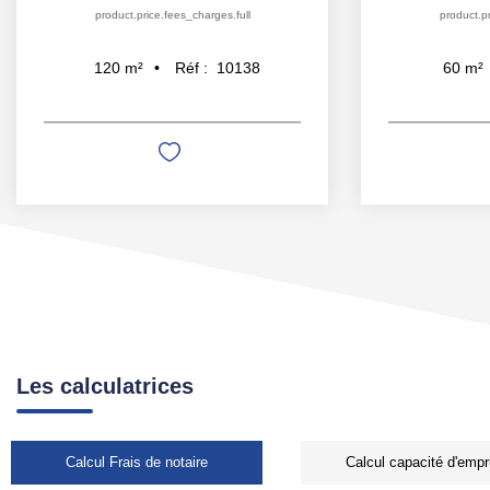
product.price.fees_charges.full
product.price.fees_c
Réf :
10138
Réf
120
m²
60
m²
Les calculatrices
Calcul Frais de notaire
Calcul capacité d'empr