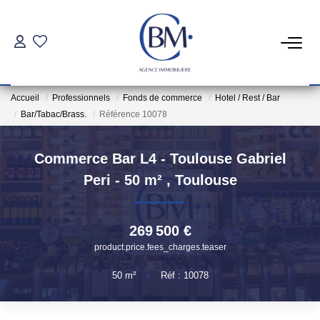
PARTICULIERS
Accueil
Professionnels
Fonds de commerce
Hotel / Rest / Bar
Achat
Bar/Tabac/Brass.
Référence 10078
Location
Commerce Bar L4 - Toulouse Gabriel
Peri - 50 m²
,
Toulouse
COMMERCES ET BUREAUX
Commerces Et Entreprises
269 500 €
Location Locaux Professionnels
product.price.fees_charges.teaser
50
m²
•
Réf : 10078
INVESTISSEURS