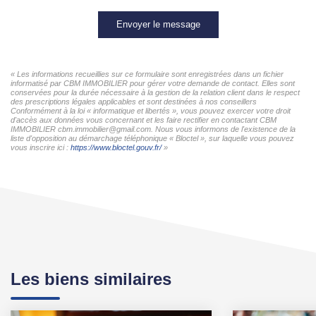
Envoyer le message
« Les informations recueillies sur ce formulaire sont enregistrées dans un fichier
informatisé par CBM IMMOBILIER pour gérer votre demande de contact. Elles sont
conservées pour la durée nécessaire à la gestion de la relation client dans le respect
des prescriptions légales applicables et sont destinées à nos conseillers
Conformément à la loi « informatique et libertés », vous pouvez exercer votre droit
d'accès aux données vous concernant et les faire rectifier en contactant CBM
IMMOBILIER cbm.immobilier@gmail.com. Nous vous informons de l'existence de la
liste d'opposition au démarchage téléphonique « Bloctel », sur laquelle vous pouvez
vous inscrire ici :
https://www.bloctel.gouv.fr/
»
Les biens similaires