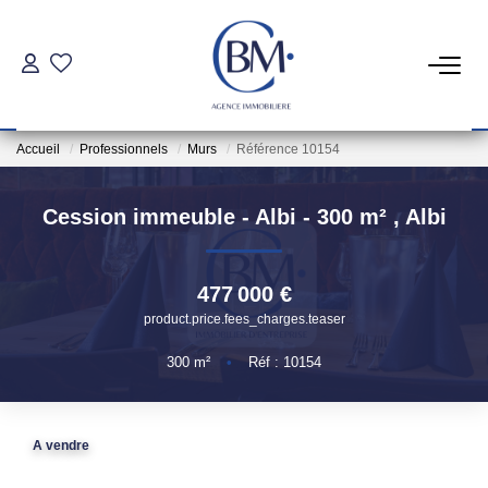
PARTICULIERS
Accueil
Professionnels
Murs
Référence 10154
Achat
Location
Cession immeuble - Albi - 300 m²
,
Albi
COMMERCES ET BUREAUX
477 000 €
product.price.fees_charges.teaser
Commerces Et Entreprises
300
m²
•
Réf : 10154
Location Locaux Professionnels
INVESTISSEURS
A vendre