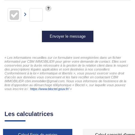
Envoyer le message
« Les informations recueillies sur ce formulaire sont enregistrées dans un fichier
informatisé par CBM IMMOBILIER pour gérer votre demande de contact. Elles sont
conservées pour la durée nécessaire à la gestion de la relation client dans le respect
des prescriptions légales applicables et sont destinées à nos conseillers
Conformément à la loi « informatique et libertés », vous pouvez exercer votre droit
d'accès aux données vous concernant et les faire rectifier en contactant CBM
IMMOBILIER cbm.immobilier@gmail.com. Nous vous informons de l'existence de la
liste d'opposition au démarchage téléphonique « Bloctel », sur laquelle vous pouvez
vous inscrire ici :
https://www.bloctel.gouv.fr/
»
Les calculatrices
Calcul Frais de notaire
Calcul capacité d'empr