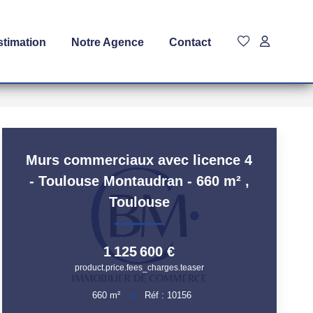
stimation
Notre Agence
Contact
Murs commerciaux avec licence 4
- Toulouse Montaudran - 660 m²
,
Toulouse
1 125 600 €
product.price.fees_charges.teaser
660
m²
Réf :
10156