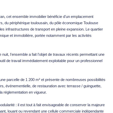
ran, cet ensemble immobilier bénéficie d'un emplacement
rs, du périphérique toulousain, du pôle économique Toulouse
s infrastructures de transport en pleine expansion. Le quartier
ique et immobilière, portée notamment par les activités
it, l'ensemble a fait l'objet de travaux récents permettant une
outil de travail immédiatement exploitable pour un professionnel
 une parcelle de 1 200 m² et présente de nombreuses possibilités
sirs, événementielle, de restauration avec terrasse / guinguette,
la réglementation en vigueur.
ularité : il est tout à fait envisageable de conserver la majeure
achant, louant ou revendant une cellule commerciale indépendante