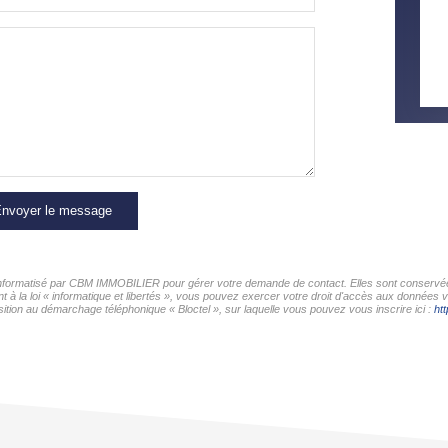
nvoyer le message
r informatisé par CBM IMMOBILIER pour gérer votre demande de contact. Elles sont conservées 
t à la loi « informatique et libertés », vous pouvez exercer votre droit d'accès aux données
tion au démarchage téléphonique « Bloctel », sur laquelle vous pouvez vous inscrire ici :
htt