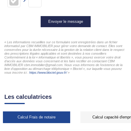
Envoyer le message
« Les informations recueillies sur ce formulaire sont enregistrées dans un fichier
informatisé par CBM IMMOBILIER pour gérer votre demande de contact. Elles sont
conservées pour la durée nécessaire à la gestion de la relation client dans le respect
des prescriptions légales applicables et sont destinées à nos conseillers
Conformément à la loi « informatique et libertés », vous pouvez exercer votre droit
d'accès aux données vous concernant et les faire rectifier en contactant CBM
IMMOBILIER cbm.immobilier@gmail.com. Nous vous informons de l'existence de la
liste d'opposition au démarchage téléphonique « Bloctel », sur laquelle vous pouvez
vous inscrire ici :
https://www.bloctel.gouv.fr/
»
Les calculatrices
Calcul Frais de notaire
Calcul capacité d'empr