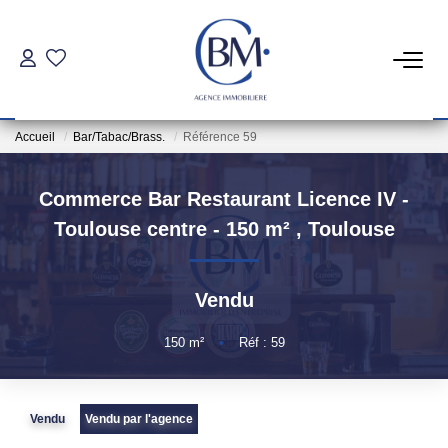
PARTICULIERS
Accueil
Bar/Tabac/Brass.
Référence 59
Achat
Location
Commerce Bar Restaurant Licence IV -
Toulouse centre - 150 m²
,
Toulouse
COMMERCES ET BUREAUX
Vendu
Commerces Et Entreprises
Location Locaux Professionnels
150
m²
•
Réf : 59
INVESTISSEURS
Vendu
Vendu par l'agence