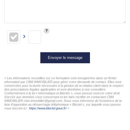
Envoyer le message
« Les informations recueillies sur ce formulaire sont enregistrées dans un fichier
informatisé par CBM IMMOBILIER pour gérer votre demande de contact. Elles sont
conservées pour la durée nécessaire à la gestion de la relation client dans le respect
des prescriptions légales applicables et sont destinées à nos conseillers
Conformément à la loi « informatique et libertés », vous pouvez exercer votre droit
d'accès aux données vous concernant et les faire rectifier en contactant CBM
IMMOBILIER cbm.immobilier@gmail.com. Nous vous informons de l'existence de la
liste d'opposition au démarchage téléphonique « Bloctel », sur laquelle vous pouvez
vous inscrire ici :
https://www.bloctel.gouv.fr/
»