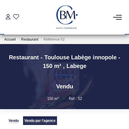
PARTICULIERS
Accueil
Restaurant
Référence 52
Achat
Location
Restaurant - Toulouse Labège innopole -
150 m²
,
Labege
COMMERCES ET BUREAUX
Vendu
Commerces Et Entreprises
Location Locaux Professionnels
150
m²
•
Réf : 52
INVESTISSEURS
Vendu
Vendu par l'agence