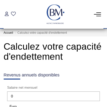
PARTICULIERS
Accueil
Calculez votre capacité d'endettement
Achat
Calculez votre capacité
Location
d'endettement
COMMERCES ET BUREAUX
Commerces Et Entreprises
Revenus annuels disponibles
Location Locaux Professionnels
Salaire net mensuel
INVESTISSEURS
Euro